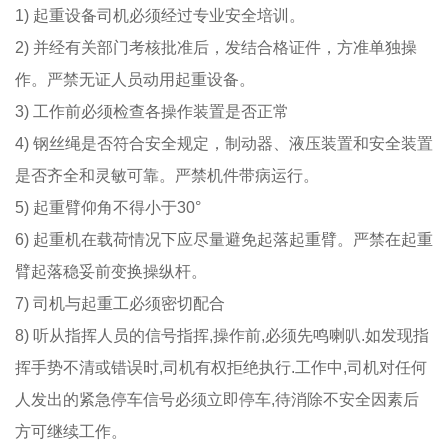
1) 起重设备司机必须经过专业安全培训。
2) 并经有关部门考核批准后，发结合格证件，方准单独操
作。严禁无证人员动用起重设备。
3) 工作前必须检查各操作装置是否正常
4) 钢丝绳是否符合安全规定，制动器、液压装置和安全装置
是否齐全和灵敏可靠。严禁机件带病运行。
5) 起重臂仰角不得小于30°
6) 起重机在载荷情况下应尽量避免起落起重臂。严禁在起重
臂起落稳妥前变换操纵杆。
7) 司机与起重工必须密切配合
8) 听从指挥人员的信号指挥,操作前,必须先鸣喇叭.如发现指
挥手势不清或错误时,司机有权拒绝执行.工作中,司机对任何
人发出的紧急停车信号必须立即停车,待消除不安全因素后
方可继续工作。