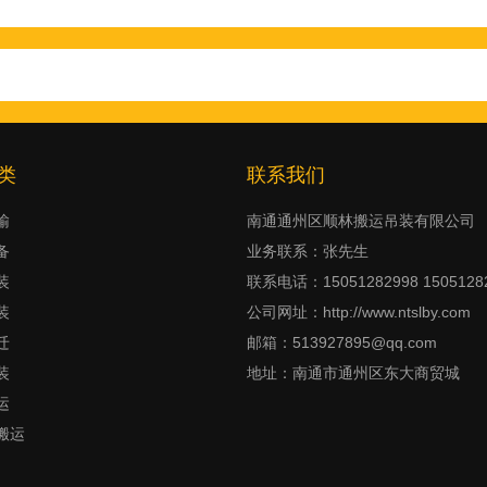
类
联系我们
输
南通通州区顺林搬运吊装有限公司
备
业务联系：张先生
装
联系电话：15051282998 1505128
装
公司网址：http://www.ntslby.com
迁
邮箱：513927895@qq.com
装
地址：南通市通州区东大商贸城
运
搬运