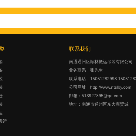
类
联系我们
输
南通通州区顺林搬运吊装有限公司
备
业务联系：张先生
装
联系电话：15051282998 1505128
装
公司网址：http://www.ntslby.com
迁
邮箱：513927895@qq.com
装
地址：南通市通州区东大商贸城
运
搬运