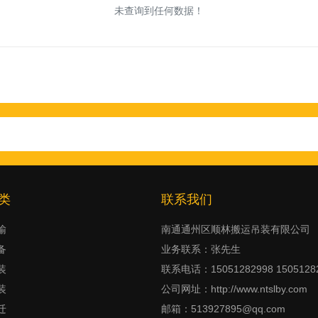
未查询到任何数据！
类
联系我们
输
南通通州区顺林搬运吊装有限公司
备
业务联系：张先生
装
联系电话：15051282998 1505128
装
公司网址：http://www.ntslby.com
迁
邮箱：513927895@qq.com