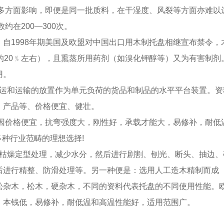
多方面影响，即便是同一批质料，在干湿度、风裂等方面亦难以
在200—300次。
自1998年期美国及欧盟对中国出口用木制托盘相继宣布禁令，
的20﹪左右），且熏蒸所用药剂（如溴化钾醇等）又为有害制
用。
放、搬运和运输的放置作为单元负荷的货品和制品的水平平台装置。资料
，产品等、价格便宜、健壮。
因价格便宜，抗弯强度大，刚性好，承载才能大，易修补，耐低
多种行业范畴的理想选择!
行枯燥定型处理，减少水分，然后进行剧割、刨光、断头、抽边
后进行精整、防滑处理等。另一种便是：选用人工造木精制而成
松杂木，松木，硬杂木，不同的资料代表托盘的不同使用性能。
，本钱低，易修补，耐低温和高温性能好，适用范围广。