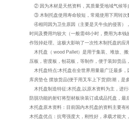
② 因为木材是天然资料，其质量受地域气候等
③ 木制托盘使用寿命较短，常规使用下周转次数约
④相同因为卫生原因（主要是天牛虫的侵害），
时间及费用均较大（一般需48小时，费用为本钱
作毁掉处理。这极大影响了一次性木制托盘的应
木托盘（ wood Pallet）是用于集装、堆
压板，密度板，刨花板，等制作，便于装卸货品
木托盘特点:木托盘在全世界用量最广泛最多，
库房垫仓 摆放货品(便于用叉车上下货)防潮，是
木托盘制造特征:木托盘,以原木资料为主，进
防脱功能的射钉将型材板块装订成成品托盘，最
木托盘原木资料：目前国内木托盘的资料主要有
木托盘优点：抗弯强度大，刚性好，承载才能大