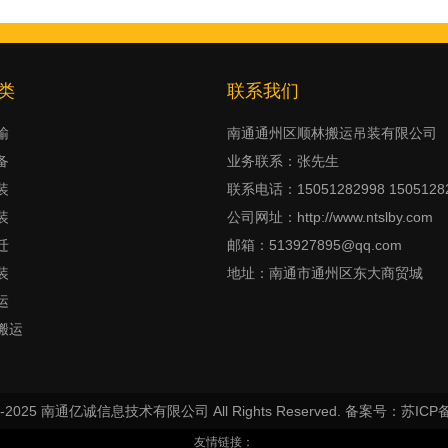
类
联系我们
输
南通通州区顺林搬运吊装有限公司
备
业务联系：张先生
装
联系电话：15051282998 1505128
装
公司网址：http://www.ntslby.com
迁
邮箱：513927895@qq.com
装
地址：南通市通州区东大商贸城
运
搬运
018-2025 南通亿诚信息技术有限公司 All Rights Reserved.
备案号：苏ICP备2
友情链接：